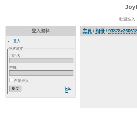
Joy
歡迎進入 J
登入資料
主頁
/
相冊
/
93878x26061
登入
快速連接
用戶名
密碼
自動登入