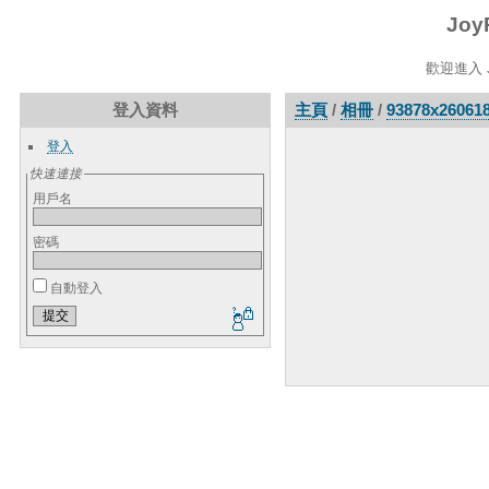
Joy
歡迎進入 J
登入資料
主頁
/
相冊
/
93878x26061
登入
快速連接
用戶名
密碼
自動登入