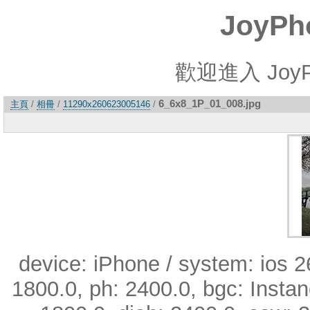
JoyP
歡迎進入 Joy
6_6x8_1P_01_008.jpg
主頁
/
相冊
/
11290x260623005146
/
device: iPhone / system: ios 26
1800.0, ph: 2400.0, bgc: Instanc